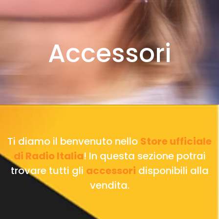
Accessori
Ti diamo il benvenuto nello
Store ufficiale
di Radio Italia
! In questa sezione potrai
trovare tutti gli
accessori
disponibili alla
vendita.