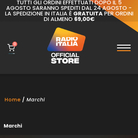
TUTTI GLI ORDINI EFFETTUATI DOPO IL 5
AGOSTO SARANNO SPEDITI DAL 24 AGOSTO -
LA SPEDIZIONE IN ITALIA È
GRATUITA
PER ORDINI
DI ALMENO
69,00€
0
naviga
Toggl
Home
Marchi
Marchi