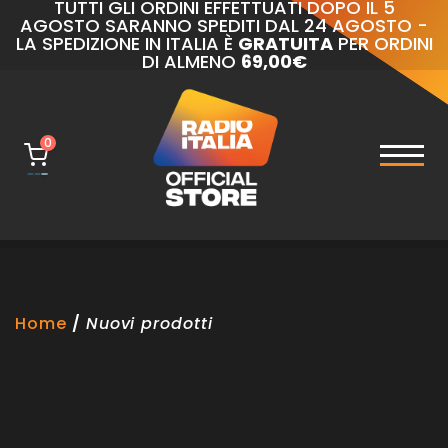
TUTTI GLI ORDINI EFFETTUATI DOPO IL 5
AGOSTO SARANNO SPEDITI DAL 24 AGOSTO -
LA SPEDIZIONE IN ITALIA È
GRATUITA
PER ORDINI
DI ALMENO
69,00€
0
naviga
Toggl
Home
Nuovi prodotti